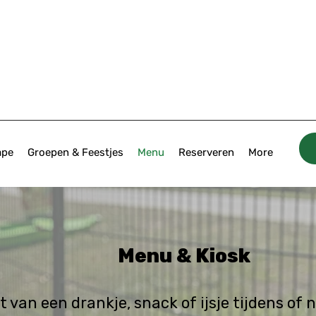
ape
Groepen & Feestjes
Menu
Reserveren
More
Menu & Kiosk
t van een drankje, snack of ijsje tijdens of 