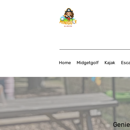
Home
Midgetgolf
Kajak
Esc
Genie