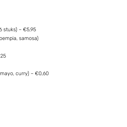
6 stuks) – €5,95
loempia, samosa)
,25
 mayo, curry) – €0,60