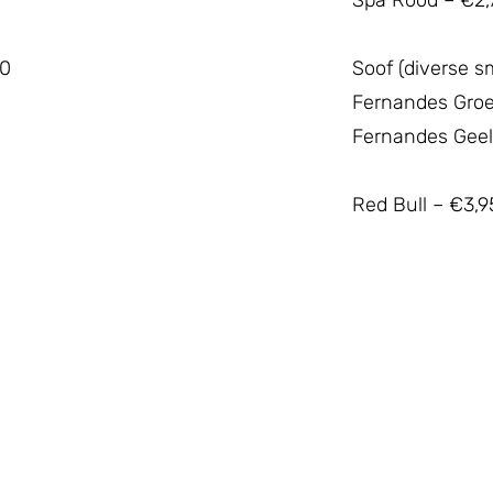
Spa Rood – €2,
00
Soof (diverse 
Fernandes Groe
Fernandes Geel
Red Bull – €3,9