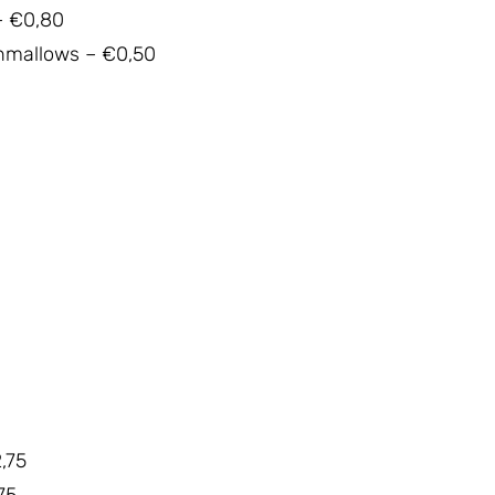
– €0,80
hmallows – €0,50
,75