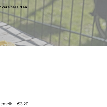
t vers bereid en
emelk – €3,20