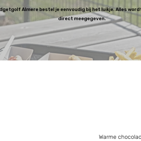
idgetgolf Almere bestel je eenvoudig bij het luikje. Alles word
direct meegegeven.
Warme chocolad