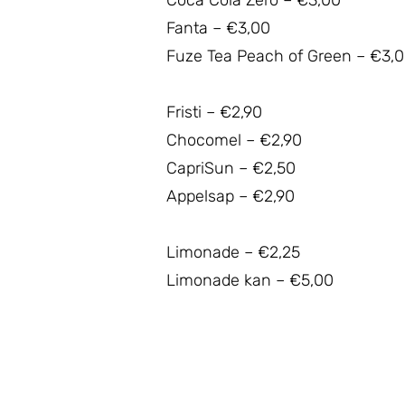
Coca Cola Zero – €3,00
Fanta – €3,00
Fuze Tea Peach of Green – €3,
Fristi – €2,90
Chocomel – €2,90
CapriSun – €2,50
Appelsap – €2,90
Limonade – €2,25
Limonade kan – €5,00