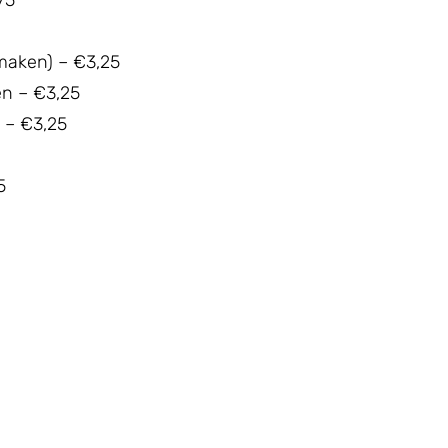
75
smaken) – €3,25
n – €3,25
 – €3,25
5