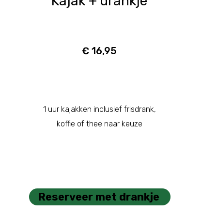
Kajak + drankje
€ 16,95
1 uur kajakken inclusief frisdrank,
koffie of thee naar keuze
Reserveer met drankje