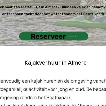
ek naar een actief uitje in Almere? Huur een kajak en geniet 
ontspannen tocht door het water rondom het Beatrixpark.
Reserveer
Kajakverhuur in Almere
 eenvoudig een kajak huren en de omgeving vanaf
toegankelijke activiteit voor jong en oud. Je bepa
mgeving rondom het Beatrixpark.
e of collega’s komt, een kajaktocht in Almere is ee