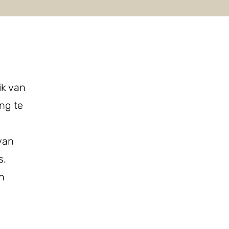
ik van
ng te
van
s.
n