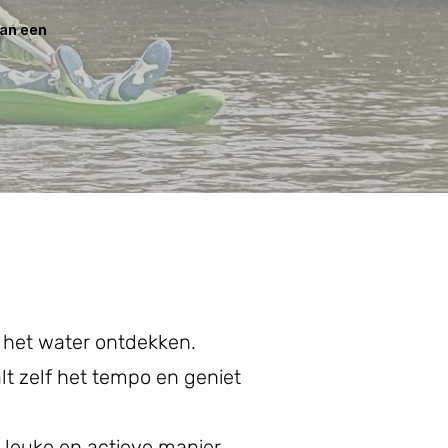
van een
 het water ontdekken.
alt zelf het tempo en geniet
n leuke en actieve manier