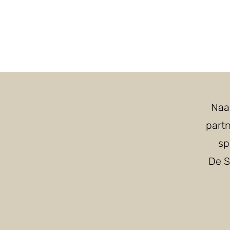
Naa
part
sp
De S