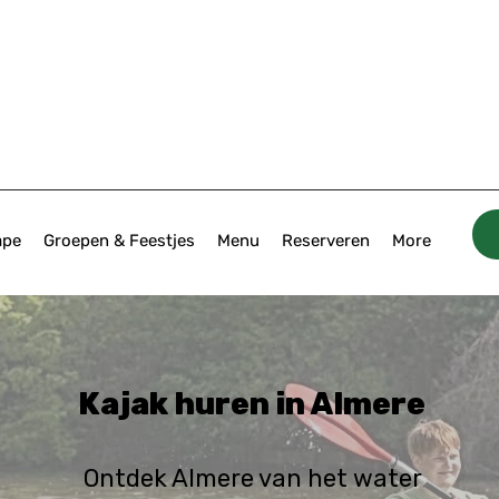
ape
Groepen & Feestjes
Menu
Reserveren
More
Kajak huren in Almere
Ontdek Almere van het water