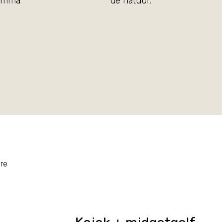
amma.
de natuur.
ere