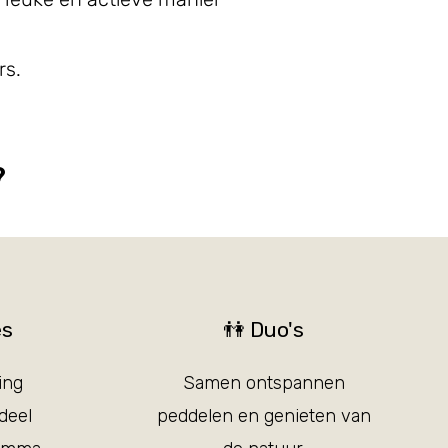
rs.
?
es
👫 Duo's
ing
Samen ontspannen
rdeel
peddelen en genieten van