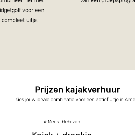
ombineer het met
van een groepsprogr
idgetgolf voor een
compleet uitje.
Prijzen kajakverhuur
Kies jouw ideale combinatie voor een actief uitje in Alm
⭐
Meest Gekozen