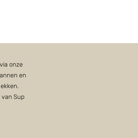
via onze
pannen en
dekken.
m van Sup