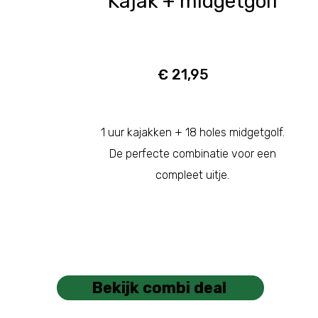
Kajak + midgetgolf
€ 21,95
1 uur kajakken + 18 holes midgetgolf.
De perfecte combinatie voor een
compleet uitje.
Bekijk combi deal