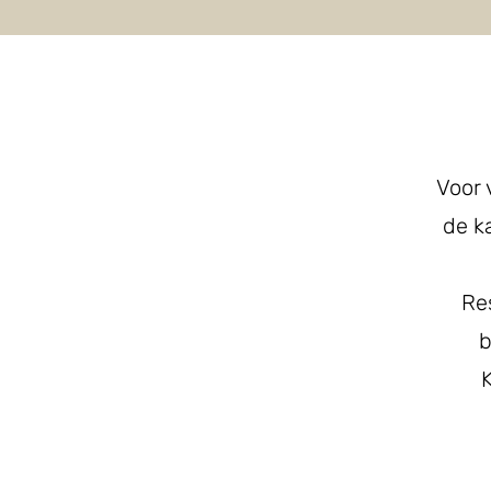
Voor 
de k
Re
b